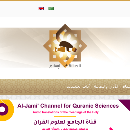
حكام
الأذان والإقامة
آداب المسجد