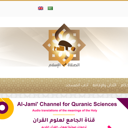
حكام
الأذان والإقامة
آداب المسجد