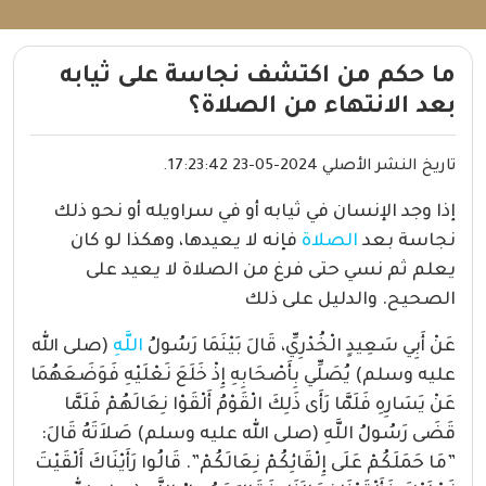
ما حكم من اكتشف نجاسة على ثيابه
بعد الانتهاء من الصلاة؟
تاريخ النشر الأصلي 2024-05-23 17:23:42.
إذا وجد الإنسان في ثيابه أو في سراويله أو نحو ذلك
نجاسة بعد
الصلاة
فإنه لا يعيدها، وهكذا لو كان
يعلم ثم نسي حتى فرغ من الصلاة لا يعيد على
الصحيح. والدليل على ذلك
عَنْ أَبِي سَعِيدٍ الْخُدْرِيِّ، قَالَ بَيْنَمَا رَسُولُ
اللَّهِ
(صلى الله
عليه وسلم) يُصَلِّي بِأَصْحَابِهِ إِذْ خَلَعَ نَعْلَيْهِ فَوَضَعَهُمَا
عَنْ يَسَارِهِ فَلَمَّا رَأَى ذَلِكَ الْقَوْمُ أَلْقَوْا نِعَالَهُمْ فَلَمَّا
قَضَى رَسُولُ اللَّهِ (صلى الله عليه وسلم) صَلاَتَهُ قَالَ:
‏”‏مَا حَمَلَكُمْ عَلَى إِلْقَائِكُمْ نِعَالَكُمْ‏”‏.‏ قَالُوا رَأَيْنَاكَ أَلْقَيْتَ