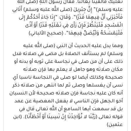
نَعْلَيْكَ فَأَلْقَيْنَا نِعَالَنَا.‏ فَقَالَ رَسُولُ اللَّهِ (صلى الله
عليه وسلم)‏”‏ إِنَّ جِبْرِيلَ (صلى الله عليه وسلم) أَتَانِي
فَأَخْبَرَنِي أَنَّ فِيهِمَا قَذَرًا‏”‏.‏ وَقَالَ: ‏”‏إِذَا جَاءَ أَحَدُكُمْ إِلَى
الْمَسْجِدِ فَلْيَنْظُرْ فَإِنْ رَأَى فِي نَعْلَيْهِ قَذَرًا أَوْ أَذًى
فَلْيَمْسَحْهُ وَلْيُصَلِّ فِيهِمَا‏”‏‏. (صحيح الألباني)
ومما يدل عليه الحديث أن النبي (صلى الله عليه
وسلم) لم يستأنف الصلاة بل مضى في صلاته فدل
ذلك على أن من صلى في نجاسة على ثوبه أو بدنه أو
مكان صلاته وهو جاهل لا يعلم بها فإن صلاته
صحيحة وكذلك أيضا لو صلى في النجاسة ناسيا أي
نسى أن يغسلها وصلى ثم لما انتهى من صلاته ذكر
أنه كان عليه نجاسة فإن صلاته صحيحة لأن النسيان
أخو الجهل فإن الناسي لا يفعل المعصية عن عمد
بل قد سمعت أيها السامع أن الله تعالى قال في
قوله تعالى (رَبَّنَا لا تُؤَاخِذْنَا إِنْ نَسِينَا أَوْ أَخْطَأْنَا). (ابن
عثمين)