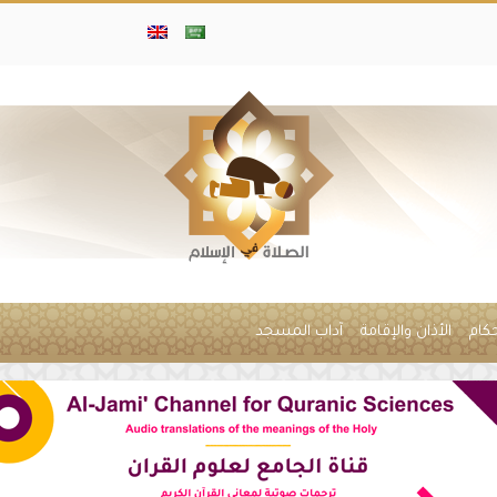
حكام
الأذان والإقامة
آداب المسجد