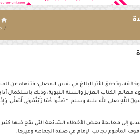
ة
ا
م
ة
القه، وتحقق الأثر البالغ في نفس المصلي؛ فتنهاه عن المنك
 معالم الكتاب العزيز والسنة النبوية، وذلك باستكمال آداب
ُ اللَّهِ صلى الله عليه وسلم: “صَلُّوا كَمَا رَأَيْتُمُونِي أُصَلِّي، وَإِذَا حَضَ
يو إلى معالجة بعض الأخطاء الشائعة التي يقع فيها كثي
قوف المأموم بجانب الإمام في صلاة الجماعة وغيرها.