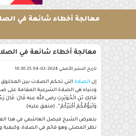
معالجة أخطاء شائعة في الصلا
معالجة أخطاء شائعة في الصلا
تاريخ النشر الأصلي 2024-02-04 10:30:25.
إن
الصلاة
التي تحكم الصلات بين المخلوق وخ
ودنياه هي الصلاة الشرعية المقامة على ضوء
مَالِكِ بْنِ الْحُوَيْرِثِ رضي الله عنه قَالَ: قَالَ رَسُول
وَلْيَؤُمَّكُمْ أَكْبَرُكُمْ”. (متفق عليه)
يتعرض الشيخ فيصل الهاشمي في هذا الفيد
نظر المصلي وهو قائم في الصلاة، وكيفية و