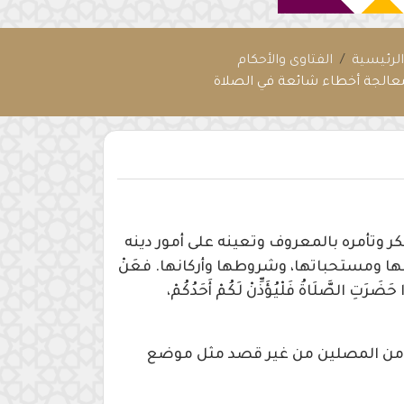
لرئيسية
الفتاوى والأحكام
عالجة أخطاء شائعة في الصلاة
ر وتأمره بالمعروف وتعينه على أمور دينه
ها ومستحباتها، وشروطها وأركانها. فعَنْ
رَتِ الصَّلَاةُ فَلْيُؤَذِّنْ لَكُمْ أَحَدُكُمْ،
ر من المصلين من غير قصد مثل موضع