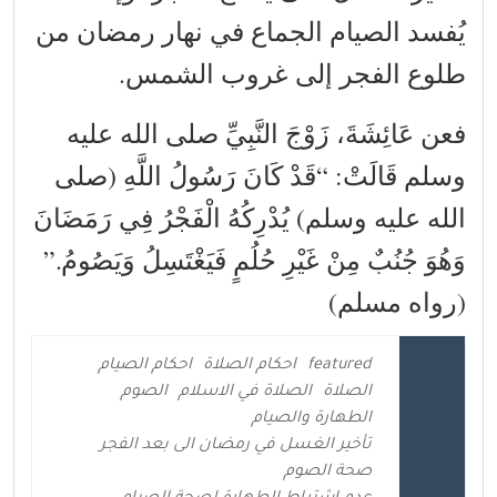
يُفسد الصيام الجماع في نهار رمضان من
طلوع الفجر إلى غروب الشمس.
فعن عَائِشَةَ، زَوْجَ النَّبِيِّ صلى الله عليه
وسلم قَالَتْ: “قَدْ كَانَ رَسُولُ اللَّهِ (صلى
الله عليه وسلم) يُدْرِكُهُ الْفَجْرُ فِي رَمَضَانَ
وَهُوَ جُنُبٌ مِنْ غَيْرِ حُلُمٍ فَيَغْتَسِلُ وَيَصُومُ.‏”
(رواه مسلم)
featured
احكام الصلاة
احكام الصيام
الصلاة
الصلاة في الاسلام
الصوم
الطهارة والصيام
تأخير الغسل في رمضان الى بعد الفجر
صحة الصوم