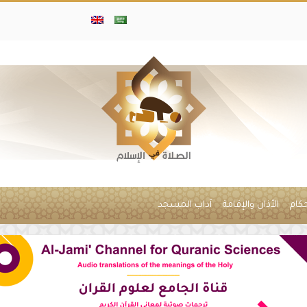
حكام
الأذان والإقامة
آداب المسجد