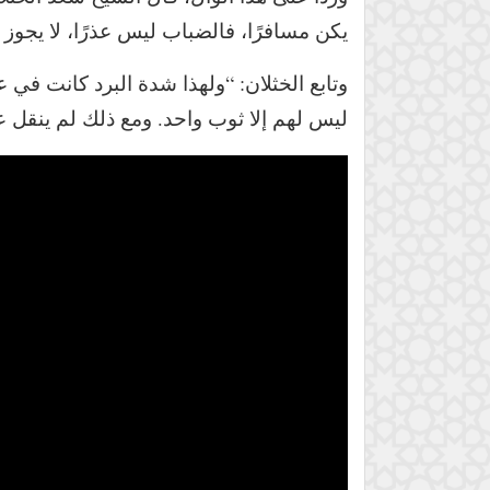
يكن مسافرًا، فالضباب ليس عذرًا، لا يجوز ل
وتابع الخثلان: “ولهذا شدة البرد كانت في ع
ليس لهم إلا ثوب واحد. ومع ذلك لم ينقل ع