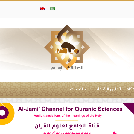
حكام
الأذان والإقامة
آداب المسجد