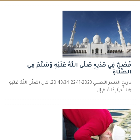
فَصْلٌ فِي هَدْيِهِ صَلَّى اللَّهُ عَلَيْهِ وَسَلَّمَ فِي
الصَّلَاةِ
تاريخ النشر الأصلي 2023-11-22 20:43:34. كان (صَلَّى اللَّهُ عَلَيْهِ
وَسَلَّم)َ إذَا قَامَ إِلَ ...