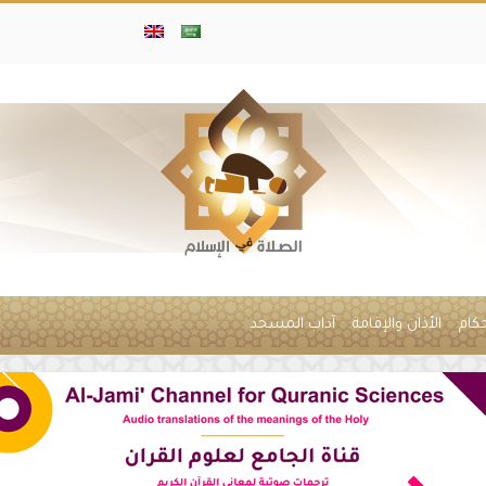
حكام
الأذان والإقامة
آداب المسجد