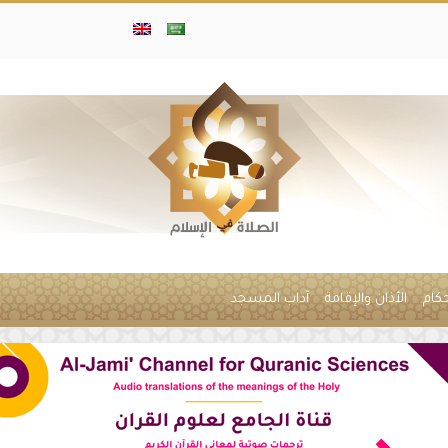
حكام
الأذان والإقامة
آداب المسجد