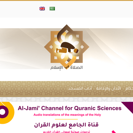
حكام
الأذان والإقامة
آداب المسجد