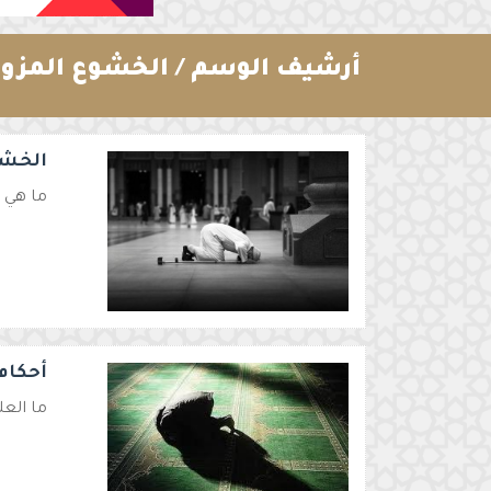
أرشيف الوسم /
الخشوع المزور
الخشو
ما هي 
أحكام 
ما الع