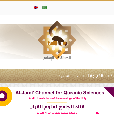
حكام
الأذان والإقامة
آداب المسجد