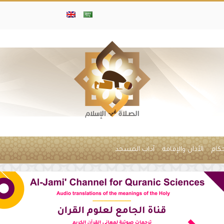
حكام
الأذان والإقامة
آداب المسجد