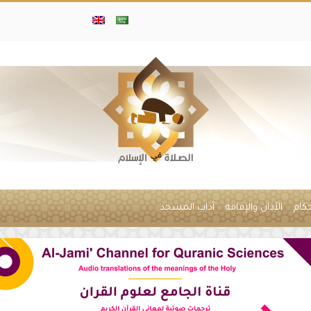
حكام
الأذان والإقامة
آداب المسجد