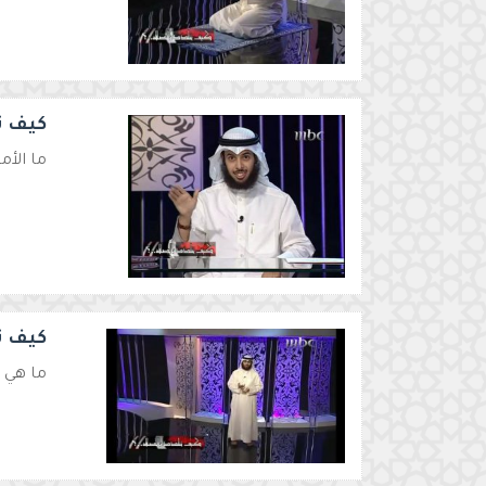
كيف تت
ما الأ
كيف تت
ما هي و