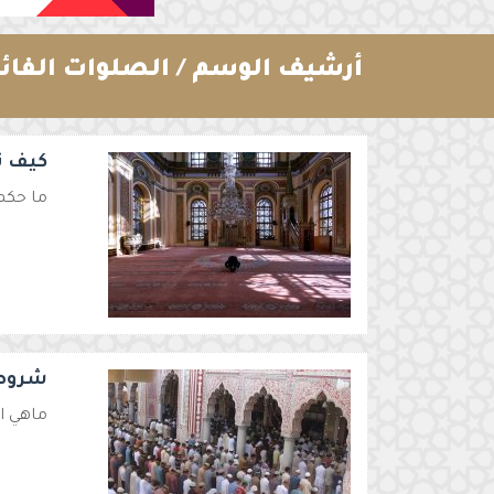
أرشيف الوسم /
الصلوات الفائت
كيف ت
ما حكم 
شروط 
ماهي ا