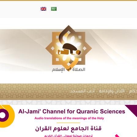
حكام
الأذان والإقامة
آداب المسجد