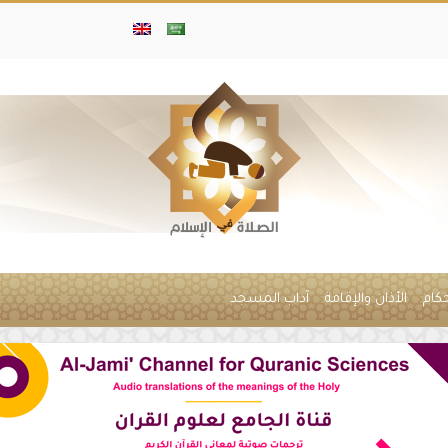
حكام
الأذان والإقامة
آداب المسجد