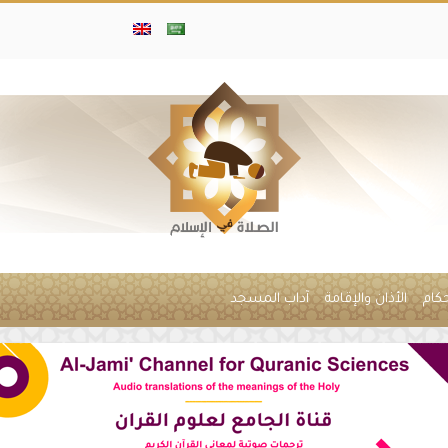
حكام
الأذان والإقامة
آداب المسجد