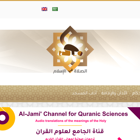
حكام
الأذان والإقامة
آداب المسجد