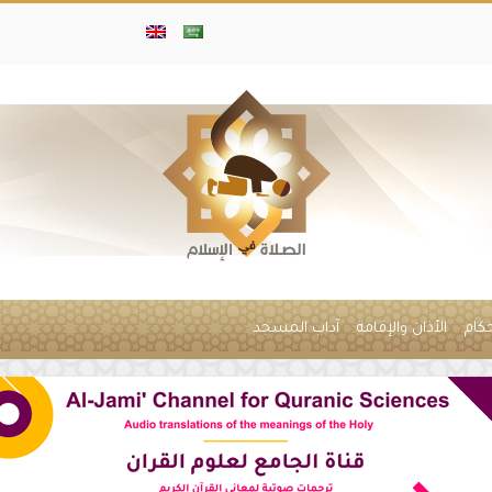
حكام
الأذان والإقامة
آداب المسجد