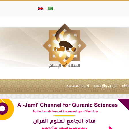
حكام
الأذان والإقامة
آداب المسجد