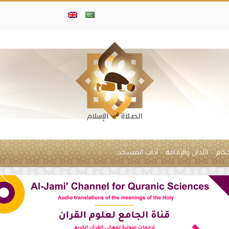
حكام
الأذان والإقامة
آداب المسجد