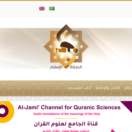
حكام
الأذان والإقامة
آداب المسجد