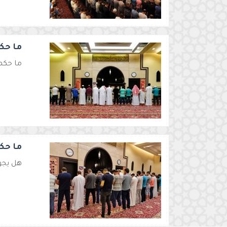
ما حك
ما حكم
ما حك
هل يجوز