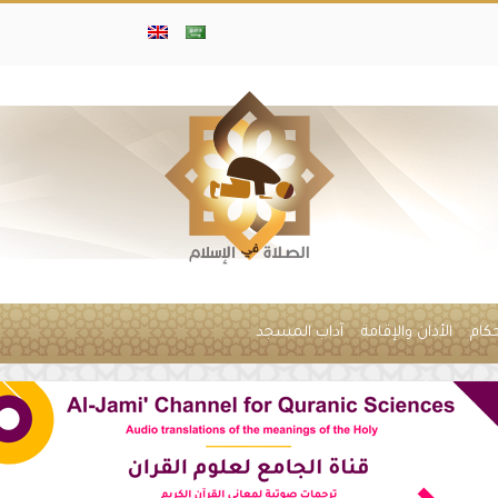
حكام
الأذان والإقامة
آداب المسجد