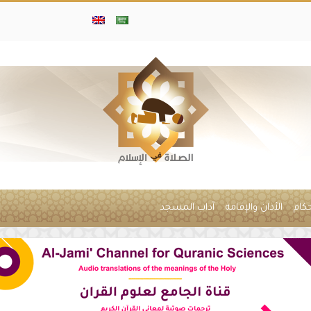
حكام
الأذان والإقامة
آداب المسجد