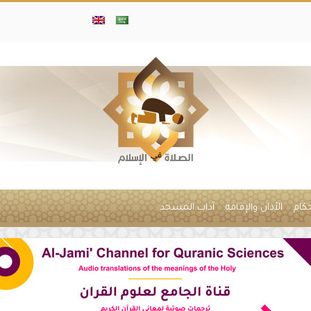
حكام
الأذان والإقامة
آداب المسجد