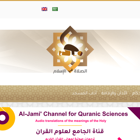
حكام
الأذان والإقامة
آداب المسجد