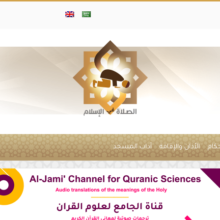
حكام
الأذان والإقامة
آداب المسجد