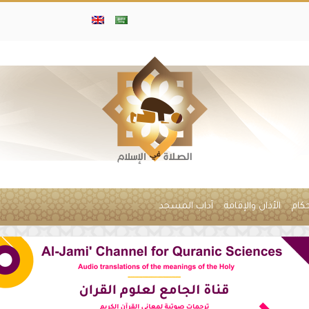
حكام
الأذان والإقامة
آداب المسجد