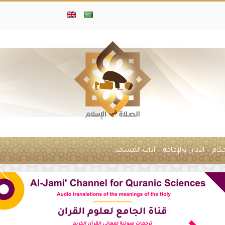
حكام
الأذان والإقامة
آداب المسجد