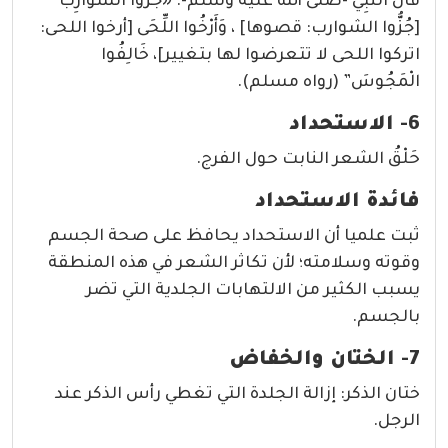
قَالَ النَّبِيُّ -صلى الله عليه وسلم-: «جُزُّوا الشَّوَارِبَ
[جُزُّوا الشوارب: قصوها] ، وَأَرْخُوا اللِّحَى [أرخوا اللحى:
اتركوا اللحى لا تتعرضوا لها بتغيير]، خَالِفُوا
الْمَجُوسَ” (رواه مسلم).
6- الاستحداد
حَلْقُ الشعر النابت حول الفرج.
فائدة الاستحداد
ثبت علميا أن الاستحداد يحافظ على صحة الجسم
وقوته وسلامته؛ لأن تكاثر الشعر في هذه المنطقة
يسبب الكثير من الالتهابات الجلدية التي تضر
بالجسم.
7- الختان والخفاض
ختان الذكر: إزالة الجلدة التي تغطي رأس الذكر عند
الرجل.