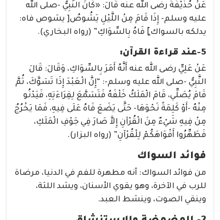
عَنْ حُذَيْفَةَ رضى الله عنه قَالَ: «كَانَ النَّبِيُّ -صلى الله
عليه وسلم- إِذَا قَامَ مِنْ اللَّيْلِ يَشُوصُ[ يشوص فاه:
يدلكه بالسواك]ٍ فَاهُ بِالسِّوَاكِ” (رواه البخاري).
5-عند قراءة القرآن:
عَنْ عَلِيٍّ رضى الله عنه أَنَّهُ أَمَرَ بِالسِّوَاكِ، وَقَالَ: قَالَ
النَّبِيُّ -صلى الله عليه وسلم-: “إِنَّ الْعَبْدَ إِذَا تَسَوَّكَ، ثُمَّ
قَامَ يُصَلِّي، قَامَ الْمَلَكُ خَلْفَهُ فَتَسَمَّعَ لِقِرَاءَتِهِ، فَيَدْنُو
مِنْهُ -أَوْ كَلِمَةً نَحْوَهَا- حَتَّى يَضَعَ فَاهُ عَلَى فِيهِ، فَمَا يَخْرُجُ
مِنْ فِيهِ شَيْءٌ مِنَ الْقُرْآنِ إِلاَّ صَارَ فِي جَوْفِ الْمَلَكِ،
فَطَهِّرُوا أَفْوَاهَكُمْ لِلْقُرْآنِ” (رواه البزار).
فوائد السواك
من فوائد السواك: أنه مطهرة للفم في الدنيا، مرضاة
للرب في الآخرة، وهو يقوي الأسنان، ويشد اللثة،
وينقي الصوت، وينشط العبد.