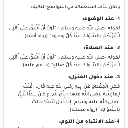
ولكن يتأكد استعماله في المواضع التالية:
1- عند الوضوء:
لقوله -صلى الله عليه وسلم-: “لَوْلَا أَنْ أَشُقَّ عَلَى أُمَّتِي
لأَمَرْتُهُمْ بِالسِّوَاكِ عِنْدَ كُلِّ وضوء” (رواه أحمد).
2- عند الصلاة:
لقوله -صلى الله عليه وسلم-: “لَوْلَا أَنْ أَشُقَّ عَلَى أُمَّتِي
لأَمَرْتُهُمْ بِالسِّوَاكِ عِنْدَ كُلِّ صَلَاةٍ” (متفق عليه).
3- عند دخول المنزل:
فعَنِ الْمِقْدَامِ عَنْ أَبِيهِ رضى الله عنه قَالَ: “قُلْتُ
لِعَائِشَةَ -رضي الله عنها-: بِأَيِّ شَيْءٍ كَانَ يَبْدَأُ النَّبِيُّ
-صلى الله عليه وسلم- إِذَا دَخَلَ بَيْتَهُ؟ قَالَتْ:
بِالسِّوَاكِ” (رواه مسلم).
4-عند الانتباه من النوم: