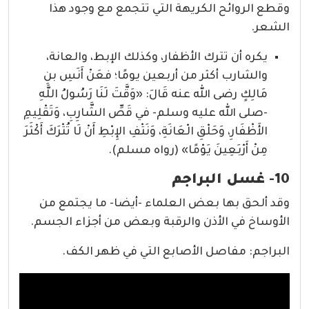
وقطع الروائح الكريهة التي تتجمع مع وجود هذا
الشعر.
يكره أن تترك الأظفار، وكذلك الإبط، والعانة،
والشارب أكثر من أربعين يومًا؛ فعَنْ أَنَسِ بنِ
مَالِكٍ رضى الله عنه قَالَ: «وَقَّتَ لَنَا رَسُولُ اللَّهِ
-صلى الله عليه وسلم- في قَصِّ الشَّارِبِ، وَتَقْلِيمِ
الأَظْفَارِ، وَحَلْقِ الْعَانَةِ، وَنَتْفِ الإِبْطِ أَنْ لَا تُتْرَكَ أَكْثَرَ
مِنْ أَرْبَعِينَ يَوْمًا» (رواه مسلم).
10- غسل البراجم
وقد ألحق بها بعض العلماء -أيضا- ما يجتمع من
الأوساخ في الأذن والرقبة وبعض من أجزاء الجسم.
البراجم: مفاصل الأصابع التي في ظهر الكف.