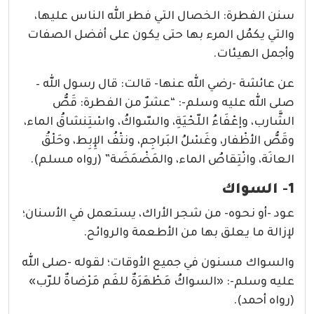
سنن الفطرة: الخصال التي فطر الله الناس عليها،
والتي يكمُل المرء بها حتى يكون على أفضل الصفات
وأجمل الهيئات.
عن عائشة -رضي الله عنها- قالت: قال رسول الله –
صلى الله عليه وسلم-: “عشرٌ من الفطرة: قَصُّ
الشَّارب، وإعْفَاءُ اللّحْيَةِ، والسّواكُ، واسْتِنشاقُ الماء،
وقَصُّ الأظْفار، وغَسْلُ البَراجِم، ونتْفُ الإِبِط، وحَلْقُ
العانَة، وانْتِقاصُ الماء، والمَضْمَضَة” (رواه مسلم).
1- السواك
عود -أو نحوه- من شجر الأراك، يستعمل في الأسنان؛
لإزالة ما يعلق بها من الأطعمة والروائح.
والسواك مسنون في جميع الأوقات؛ لقوله -صلى الله
عليه وسلم-: «السواكُ مَطْهَرَةٌ للفَم مَرْضاةٌ للرّب»
(رواه أحمد).