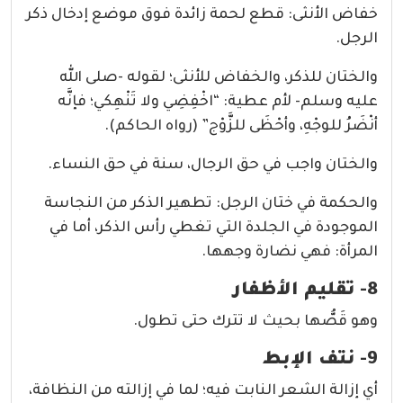
خفاض الأنثى: قطع لحمة زائدة فوق موضع إدخال ذكر
الرجل.
والختان للذكر، والخفاض للأنثى؛ لقوله -صلى الله
عليه وسلم- لأم عطية: “اخْفِضِي ولا تَنْهِكي؛ فإنَّه
أنْضَرُ للوجْهِ، وأحْظَى للزَّوْج” (رواه الحاكم).
والختان واجب في حق الرجال، سنة في حق النساء.
والحكمة في ختان الرجل: تطهير الذكر من النجاسة
الموجودة في الجلدة التي تغطي رأس الذكر، أما في
المرأة: فهي نضارة وجهها.
8- تقليم الأظفار
وهو قَصُّها بحيث لا تترك حتى تطول.
9- نتف الإبط
أي إزالة الشعر النابت فيه؛ لما في إزالته من النظافة،